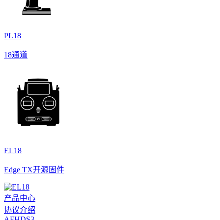
PL18
18通道
EL18
Edge TX开源固件
产品中心
协议介绍
AFHDS3