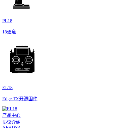
PL18
18通道
EL18
Edge TX开源固件
产品中心
协议介绍
AFHDS3