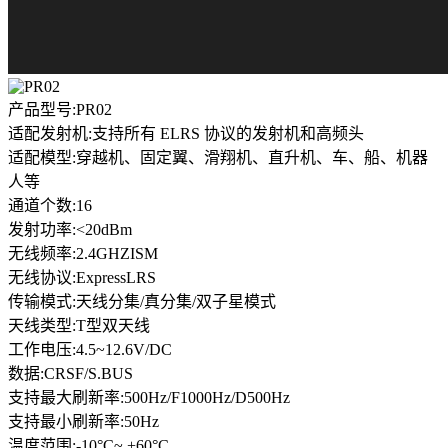
产品型号:PR02
适配发射机:支持所有 ELRS 协议的发射机和高频头
适配模型:穿越机、固定翼、滑翔机、直升机、车、船、机器
人等
通道个数:16
发射功率:<20dBm
无线频率:2.4GHZISM
无线协议:ExpressLRS
传输模式:天线分集/真分集/双子星模式
天线类型:T型双天线
工作电压:4.5~12.6V/DC
数据:CRSF/S.BUS
支持最大刷新率:500Hz/F1000Hz/D500Hz
支持最小刷新率:50Hz
温度范围:-10°C~ +60°C