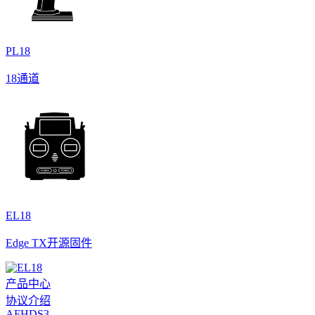
PL18
18通道
EL18
Edge TX开源固件
产品中心
协议介绍
AFHDS3