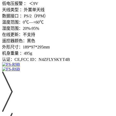
低电压报警 ： ＜9V
天线类型 ：外置单天线
数据接口 ：PS/2（PPM）
温度范围：0℃—+60℃
湿度范围：20%-95%
在线更新：不支持
遥控器颜色：黑色
外形尺寸：189*97*295mm
机身重量 ：495g
认证：CE,FCC ID：N4ZFLYSKYT4B