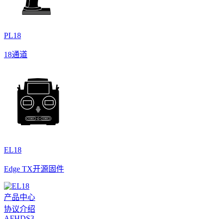
PL18
18通道
EL18
Edge TX开源固件
产品中心
协议介绍
AFHDS3