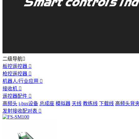
二级导航

板控遥控器

枪控遥控器

机器人/行业应用

接收机

遥控器配件

高频头
i-bus设备
总成座
模拟器
天线
教练线
下载线
高频头背
发射接收配对表
